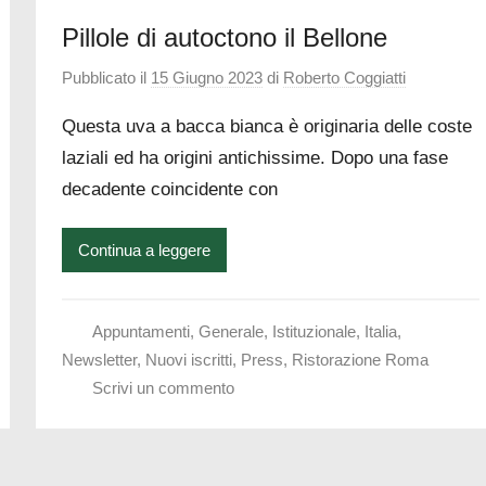
Pillole di autoctono il Bellone
Pubblicato il
15 Giugno 2023
di
Roberto Coggiatti
Questa uva a bacca bianca è originaria delle coste
laziali ed ha origini antichissime. Dopo una fase
decadente coincidente con
Continua a leggere
Appuntamenti
,
Generale
,
Istituzionale
,
Italia
,
Newsletter
,
Nuovi iscritti
,
Press
,
Ristorazione Roma
Scrivi un commento