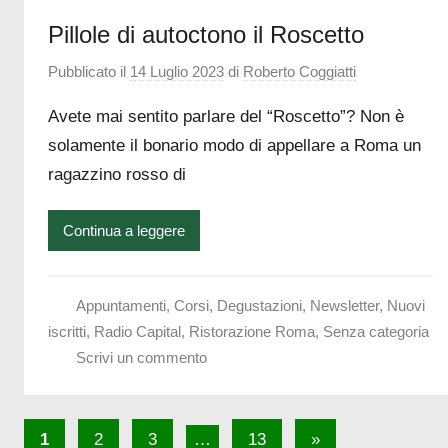
Pillole di autoctono il Roscetto
Pubblicato il
14 Luglio 2023
di
Roberto Coggiatti
Avete mai sentito parlare del “Roscetto”? Non è
solamente il bonario modo di appellare a Roma un
ragazzino rosso di
Continua a leggere
Appuntamenti
,
Corsi
,
Degustazioni
,
Newsletter
,
Nuovi
iscritti
,
Radio Capital
,
Ristorazione Roma
,
Senza categoria
Scrivi un commento
Paginazione
Articolo
1
2
3
…
13
»