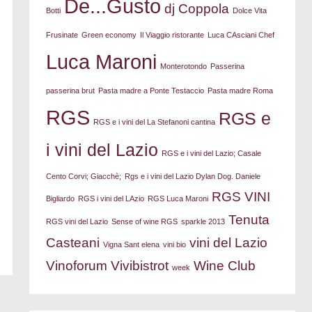
De...Gusto
dj Coppola
Botti
Dolce Vita
Frusinate
Green economy
Il Viaggio ristorante
Luca CAsciani Chef
Luca Maroni
Monterotondo
Passerina
passerina brut
Pasta madre a Ponte Testaccio
Pasta madre Roma
RGS
RGS e
RGS e i vini del La Stefanoni cantina
i vini del Lazio
RGS e i vini del Lazio; Casale
Cento Corvi; Giacchè;
Rgs e i vini del Lazio Dylan Dog. Daniele
RGS VINI
Bigliardo
RGS i vini del LAzio
RGS Luca Maroni
Tenuta
RGS vini del Lazio
Sense of wine RGS
sparkle 2013
Casteani
vini del Lazio
Vigna Sant elena
vini bio
Vinoforum
Vivibistrot
Wine Club
week