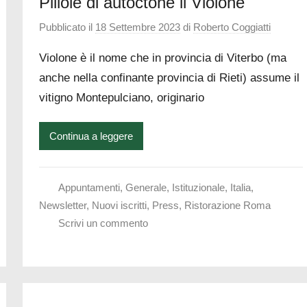
Pillole di autoctone il Violone
Pubblicato il
18 Settembre 2023
di
Roberto Coggiatti
Violone è il nome che in provincia di Viterbo (ma
anche nella confinante provincia di Rieti) assume il
vitigno Montepulciano, originario
Continua a leggere
Appuntamenti
,
Generale
,
Istituzionale
,
Italia
,
Newsletter
,
Nuovi iscritti
,
Press
,
Ristorazione Roma
Scrivi un commento