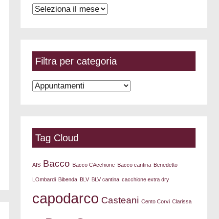
Seleziona
per
data
Filtra per categoria
Filtra
per
categoria
Tag Cloud
Bacco
AIS
Bacco CAcchione
Bacco cantina
Benedetto
LOmbardi
Bibenda
BLV
BLV cantina
cacchione extra dry
capodarco
Casteani
Cento Corvi
Clarissa