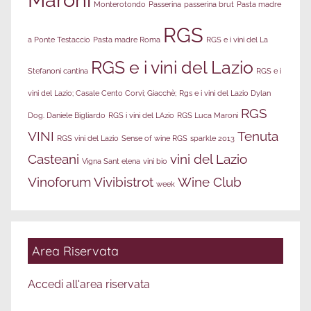
Monterotondo
Passerina
passerina brut
Pasta madre
RGS
a Ponte Testaccio
Pasta madre Roma
RGS e i vini del La
RGS e i vini del Lazio
Stefanoni cantina
RGS e i
vini del Lazio; Casale Cento Corvi; Giacchè;
Rgs e i vini del Lazio Dylan
RGS
Dog. Daniele Bigliardo
RGS i vini del LAzio
RGS Luca Maroni
VINI
Tenuta
RGS vini del Lazio
Sense of wine RGS
sparkle 2013
Casteani
vini del Lazio
Vigna Sant elena
vini bio
Vinoforum
Vivibistrot
Wine Club
week
Area Riservata
Accedi all'area riservata