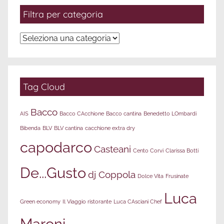
Filtra per categoria
Filtra
per
categoria
Tag Cloud
Bacco
AIS
Bacco CAcchione
Bacco cantina
Benedetto LOmbardi
Bibenda
BLV
BLV cantina
cacchione extra dry
capodarco
Casteani
Cento Corvi
Clarissa Botti
De...Gusto
dj Coppola
Dolce Vita
Frusinate
Luca
Green economy
Il Viaggio ristorante
Luca CAsciani Chef
Maroni