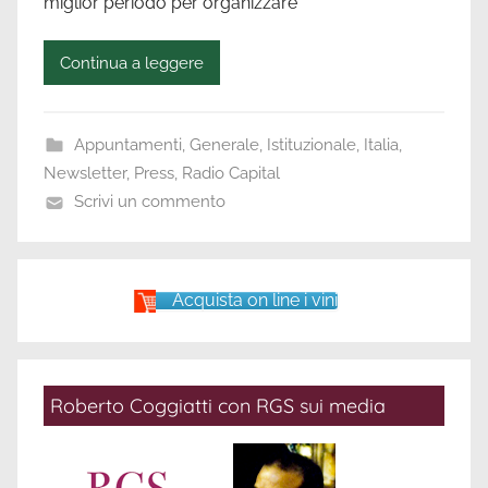
miglior periodo per organizzare
Continua a leggere
Appuntamenti
,
Generale
,
Istituzionale
,
Italia
,
Newsletter
,
Press
,
Radio Capital
Scrivi un commento
Acquista on line i vini
Roberto Coggiatti con RGS sui media