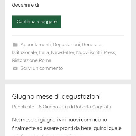
raccontare
decenni e di
Continua a leggere
Appuntamenti
,
Degustazioni
,
Generale
,
Istituzionale
,
Italia
,
Newsletter
,
Nuovi iscritti
,
Press
,
Ristorazione Roma
Scrivi un commento
Giugno mese di degustazioni
Pubblicato il
6 Giugno 2011
di
Roberto Coggiatti
Nel mese di giugno i vini nuovi cominciano
finalmente ad essere pronti da bere, quindi quale