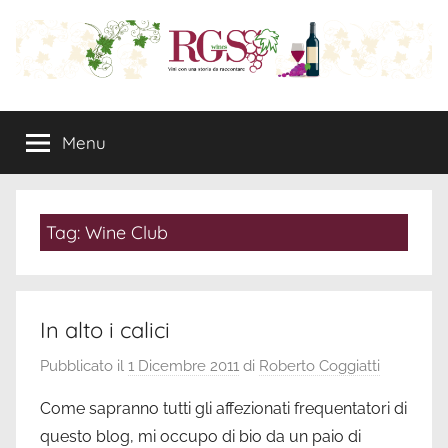
Salta
al
contenuto
RGS
Wine
Marketing
Menu
Wines:
e
Rappresentanze
Commerciali
Vini
Tag:
Wine Club
con
una
In alto i calici
storia
Pubblicato il
1 Dicembre 2011
di
Roberto Coggiatti
da
Come sapranno tutti gli affezionati frequentatori di
questo blog, mi occupo di bio da un paio di