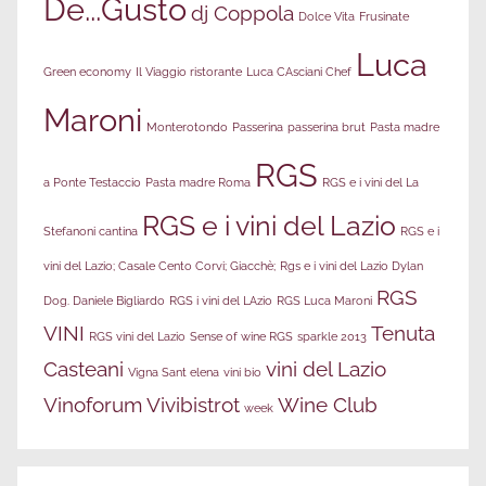
De...Gusto
dj Coppola
Dolce Vita
Frusinate
Luca
Green economy
Il Viaggio ristorante
Luca CAsciani Chef
Maroni
Monterotondo
Passerina
passerina brut
Pasta madre
RGS
a Ponte Testaccio
Pasta madre Roma
RGS e i vini del La
RGS e i vini del Lazio
Stefanoni cantina
RGS e i
vini del Lazio; Casale Cento Corvi; Giacchè;
Rgs e i vini del Lazio Dylan
RGS
Dog. Daniele Bigliardo
RGS i vini del LAzio
RGS Luca Maroni
VINI
Tenuta
RGS vini del Lazio
Sense of wine RGS
sparkle 2013
Casteani
vini del Lazio
Vigna Sant elena
vini bio
Vinoforum
Vivibistrot
Wine Club
week