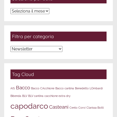
Seleziona
per
data
Filtra per categoria
Filtra
per
categoria
Tag Cloud
Bacco
AIS
Bacco CAcchione
Bacco cantina
Benedetto LOmbardi
Bibenda
BLV
BLV cantina
cacchione extra dry
capodarco
Casteani
Cento Corvi
Clarissa Botti