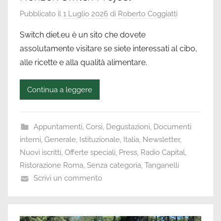
Pubblicato il
1 Luglio 2026
di
Roberto Coggiatti
Switch diet.eu è un sito che dovete
assolutamente visitare se siete interessati al cibo,
alle ricette e alla qualità alimentare.
Continua a leggere
Appuntamenti
,
Corsi
,
Degustazioni
,
Documenti
interni
,
Generale
,
Istituzionale
,
Italia
,
Newsletter
,
Nuovi iscritti
,
Offerte speciali
,
Press
,
Radio Capital
,
Ristorazione Roma
,
Senza categoria
,
Tanganelli
Scrivi un commento