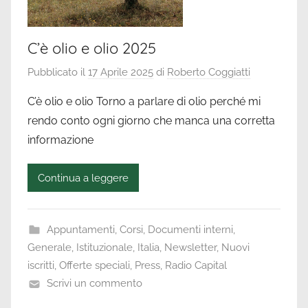
C’è olio e olio 2025
Pubblicato il
17 Aprile 2025
di
Roberto Coggiatti
C’è olio e olio Torno a parlare di olio perché mi
rendo conto ogni giorno che manca una corretta
informazione
Continua a leggere
Appuntamenti
,
Corsi
,
Documenti interni
,
Generale
,
Istituzionale
,
Italia
,
Newsletter
,
Nuovi
iscritti
,
Offerte speciali
,
Press
,
Radio Capital
Scrivi un commento