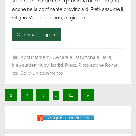
Violone è il nome che in provincia di Viterbo (ma
anche nella confinante provincia di Rieti) assume il
vitigno Montepulciano, originario
Continua a leggere
Appuntamenti
,
Generale
,
Istituzionale
,
Italia
,
Newsletter
,
Nuovi iscritti
,
Press
,
Ristorazione Roma
Scrivi un commento
Paginazione
Articolo
1
2
3
…
14
»
successivo
degli
articoli
Acquista on line i vini