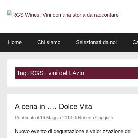
Salta
al
contenuto
Wine
RGS
Marketing
e
Home
Chi siamo
Selezionati da noi
Ca
Wines:
Rappresentanze
Commerciali
Vini
Tag:
RGS i vini del LAzio
con
una
A cena in …. Dolce Vita
storia
Pubblicato il
16 Maggio 2013
di
Roberto Coggiatti
da
Nuovo evento di degustazione e valorizzazione dei