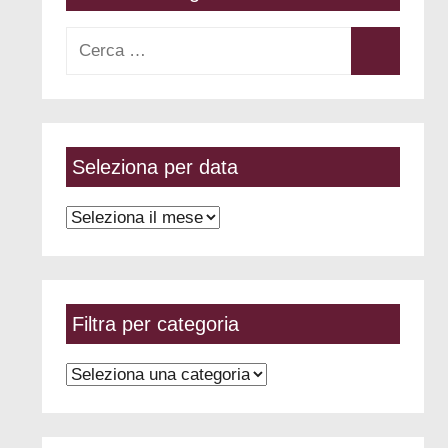
Ricerca
per:
Cerca
Seleziona per data
Seleziona
per
data
Filtra per categoria
Filtra
per
categoria