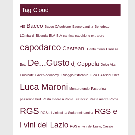
Tag Cloud
Bacco
AIS
Bacco CAcchione
Bacco cantina
Benedetto
LOmbardi
Bibenda
BLV
BLV cantina
cacchione extra dry
capodarco
Casteani
Cento Corvi
Clarissa
De...Gusto
dj Coppola
Botti
Dolce Vita
Frusinate
Green economy
Il Viaggio ristorante
Luca CAsciani Chef
Luca Maroni
Monterotondo
Passerina
passerina brut
Pasta madre a Ponte Testaccio
Pasta madre Roma
RGS
RGS e
RGS e i vini del La Stefanoni cantina
i vini del Lazio
RGS e i vini del Lazio; Casale