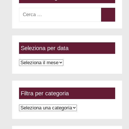
Ricerca
per:
Cerca
Seleziona per data
Seleziona
per
data
Filtra per categoria
Filtra
per
categoria