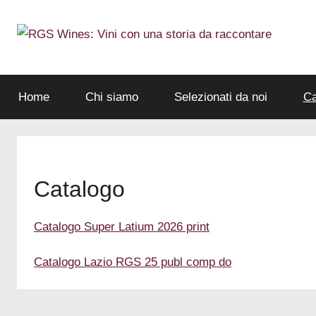
Salta
al
contenuto
Wine
RGS
Marketing
e
Home
Chi siamo
Selezionati da noi
Ca
Wines:
Rappresentanze
Commerciali
Vini
con
Catalogo
una
Catalogo Super Latium 2026 print
storia
Catalogo Lazio RGS 25 publ comp do
da