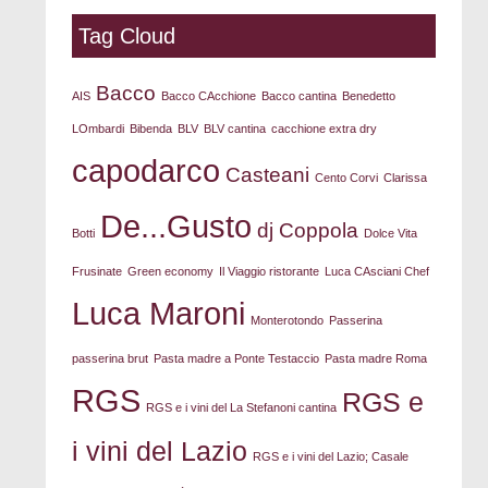
Tag Cloud
Bacco
AIS
Bacco CAcchione
Bacco cantina
Benedetto
LOmbardi
Bibenda
BLV
BLV cantina
cacchione extra dry
capodarco
Casteani
Cento Corvi
Clarissa
De...Gusto
dj Coppola
Botti
Dolce Vita
Frusinate
Green economy
Il Viaggio ristorante
Luca CAsciani Chef
Luca Maroni
Monterotondo
Passerina
passerina brut
Pasta madre a Ponte Testaccio
Pasta madre Roma
RGS
RGS e
RGS e i vini del La Stefanoni cantina
i vini del Lazio
RGS e i vini del Lazio; Casale