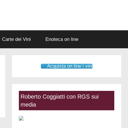
Carte dei Vini
Enoteca on line
Acquista on line i vini
Roberto Coggiatti con RGS sui
media