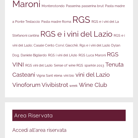
Maroni
Monterotondo
Passerina
passerina brut
Pasta madre
RGS
a Ponte Testaccio
Pasta madre Roma
RGS e i vini del La
RGS e i vini del Lazio
Stefanoni cantina
RGS e i
vini del Lazio; Casale Cento Corvi; Giacchè;
Rgs e i vini del Lazio Dylan
RGS
Dog. Daniele Bigliardo
RGS i vini del LAzio
RGS Luca Maroni
VINI
Tenuta
RGS vini del Lazio
Sense of wine RGS
sparkle 2013
Casteani
vini del Lazio
Vigna Sant elena
vini bio
Vinoforum
Vivibistrot
Wine Club
week
Area Riservata
Accedi all'area riservata