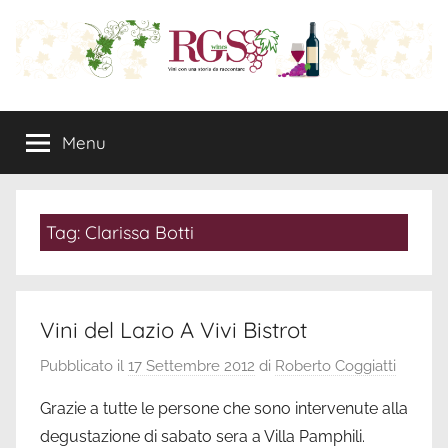
Salta
al
contenuto
RGS
Wine
Marketing
Menu
Wines:
e
Rappresentanze
Commerciali
Vini
Tag:
Clarissa Botti
con
una
Vini del Lazio A Vivi Bistrot
storia
Pubblicato il
17 Settembre 2012
di
Roberto Coggiatti
da
Grazie a tutte le persone che sono intervenute alla
degustazione di sabato sera a Villa Pamphili.