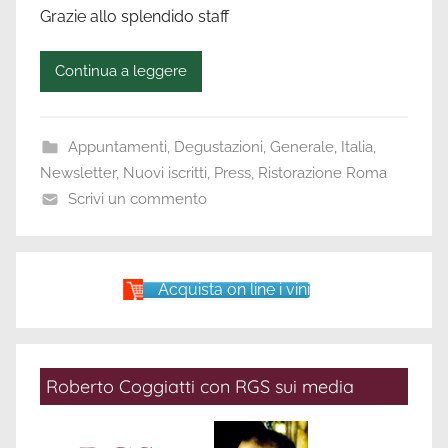
raccontare
Grazie allo splendido staff
Continua a leggere
Appuntamenti
,
Degustazioni
,
Generale
,
Italia
,
Newsletter
,
Nuovi iscritti
,
Press
,
Ristorazione Roma
Scrivi un commento
Acquista on line i vini
Roberto Coggiatti con RGS sui media