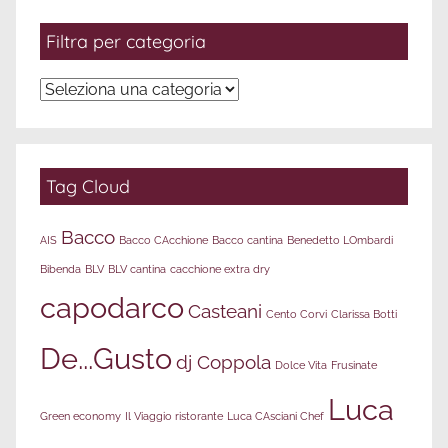
Filtra per categoria
Filtra
per
categoria
Tag Cloud
Bacco
AIS
Bacco CAcchione
Bacco cantina
Benedetto LOmbardi
Bibenda
BLV
BLV cantina
cacchione extra dry
capodarco
Casteani
Cento Corvi
Clarissa Botti
De...Gusto
dj Coppola
Dolce Vita
Frusinate
Luca
Green economy
Il Viaggio ristorante
Luca CAsciani Chef