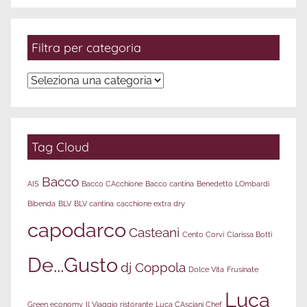
data
Filtra per categoria
Filtra
per
categoria
Tag Cloud
Bacco
AIS
Bacco CAcchione
Bacco cantina
Benedetto LOmbardi
Bibenda
BLV
BLV cantina
cacchione extra dry
capodarco
Casteani
Cento Corvi
Clarissa Botti
De...Gusto
dj Coppola
Dolce Vita
Frusinate
Luca
Green economy
Il Viaggio ristorante
Luca CAsciani Chef