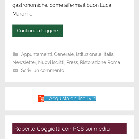
raccontare
gastronomiche, come afferma il buon Luca
Maroni e
Continua a leggere
Appuntamenti
,
Generale
,
Istituzionale
,
Italia
,
Newsletter
,
Nuovi iscritti
,
Press
,
Ristorazione Roma
Scrivi un commento
Acquista on line i vini
Roberto Coggiatti con RGS sui media