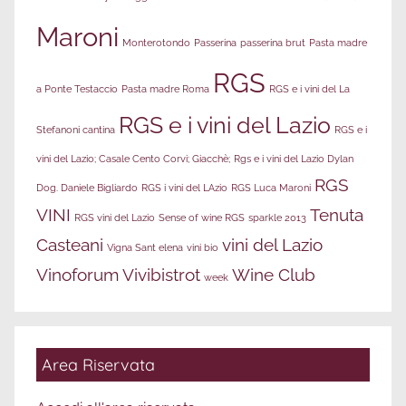
Maroni
Monterotondo
Passerina
passerina brut
Pasta madre
RGS
a Ponte Testaccio
Pasta madre Roma
RGS e i vini del La
RGS e i vini del Lazio
Stefanoni cantina
RGS e i
vini del Lazio; Casale Cento Corvi; Giacchè;
Rgs e i vini del Lazio Dylan
RGS
Dog. Daniele Bigliardo
RGS i vini del LAzio
RGS Luca Maroni
VINI
Tenuta
RGS vini del Lazio
Sense of wine RGS
sparkle 2013
Casteani
vini del Lazio
Vigna Sant elena
vini bio
Vinoforum
Vivibistrot
Wine Club
week
Area Riservata