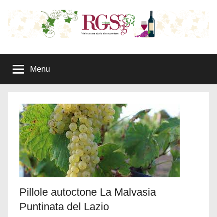
Salta
al
contenuto
RGS
Wine
Marketing
Menu
e
Wines:
Rappresentanze
Commerciali
Vini
con
una
storia
Pillole autoctone La Malvasia
da
Puntinata del Lazio