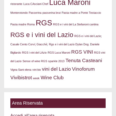
Luca Maroni
ristorante
Luca CAsciani Chef
Monterotondo
Passerina
passerina brut
Pasta madre a Ponte Testaccio
RGS
Pasta madre Roma
RGS e i vini del La Stefanoni cantina
RGS e i vini del Lazio
RGS e i vini del Lazio;
Casale Cento Corvi; Giacchè;
Rgs e i vini del Lazio Dylan Dog. Daniele
RGS VINI
Bigliardo
RGS i vini del LAzio
RGS Luca Maroni
RGS vini
Tenuta Casteani
del Lazio
Sense of wine RGS
sparkle 2013
vini del Lazio
Vinoforum
Vigna Sant elena
vini bio
Vivibistrot
Wine Club
week
Area Riservata
Accedi all'area riservata