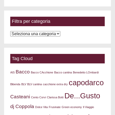
per
data
Filtra per categoria
Filtra
per
categoria
Tag Cloud
Bacco
AIS
Bacco CAcchione
Bacco cantina
Benedetto LOmbardi
capodarco
Bibenda
BLV
BLV cantina
cacchione extra dry
De...Gusto
Casteani
Cento Corvi
Clarissa Botti
dj Coppola
Dolce Vita
Frusinate
Green economy
Il Viaggio