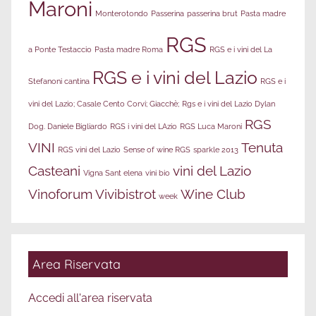
Maroni
Monterotondo
Passerina
passerina brut
Pasta madre
RGS
a Ponte Testaccio
Pasta madre Roma
RGS e i vini del La
RGS e i vini del Lazio
Stefanoni cantina
RGS e i
vini del Lazio; Casale Cento Corvi; Giacchè;
Rgs e i vini del Lazio Dylan
RGS
Dog. Daniele Bigliardo
RGS i vini del LAzio
RGS Luca Maroni
VINI
Tenuta
RGS vini del Lazio
Sense of wine RGS
sparkle 2013
Casteani
vini del Lazio
Vigna Sant elena
vini bio
Vinoforum
Vivibistrot
Wine Club
week
Area Riservata
Accedi all'area riservata