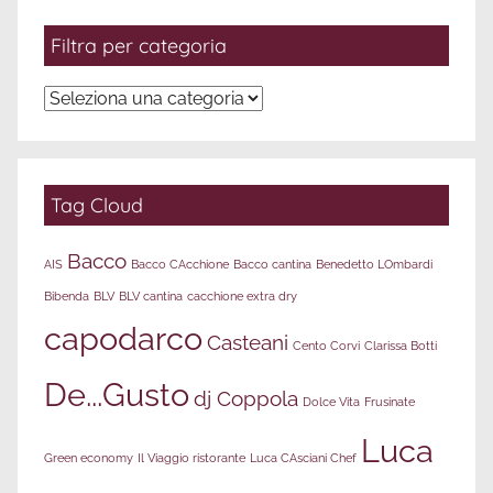
Filtra per categoria
Filtra
per
categoria
Tag Cloud
Bacco
AIS
Bacco CAcchione
Bacco cantina
Benedetto LOmbardi
Bibenda
BLV
BLV cantina
cacchione extra dry
capodarco
Casteani
Cento Corvi
Clarissa Botti
De...Gusto
dj Coppola
Dolce Vita
Frusinate
Luca
Green economy
Il Viaggio ristorante
Luca CAsciani Chef