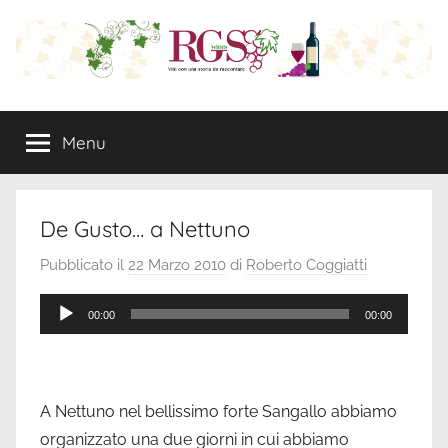
Salta
al
contenuto
RGS
Wine
Marketing
Menu
Wines:
e
Rappresentanze
Commerciali
Vini
De Gusto… a Nettuno
con
Pubblicato il
22 Marzo 2010
di
Roberto Coggiatti
una
Audio
00:00
00:00
Player
storia
da
A Nettuno nel bellissimo forte Sangallo abbiamo
organizzato una due giorni in cui abbiamo