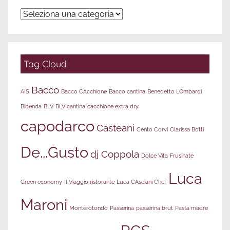
Filtra
per
categoria
Tag Cloud
Bacco
AIS
Bacco CAcchione
Bacco cantina
Benedetto LOmbardi
Bibenda
BLV
BLV cantina
cacchione extra dry
capodarco
Casteani
Cento Corvi
Clarissa Botti
De...Gusto
dj Coppola
Dolce Vita
Frusinate
Luca
Green economy
Il Viaggio ristorante
Luca CAsciani Chef
Maroni
Monterotondo
Passerina
passerina brut
Pasta madre