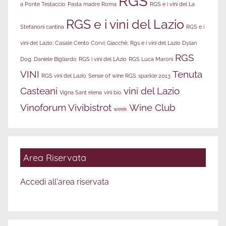
RGS
a Ponte Testaccio
Pasta madre Roma
RGS e i vini del La
RGS e i vini del Lazio
Stefanoni cantina
RGS e i
vini del Lazio; Casale Cento Corvi; Giacchè;
Rgs e i vini del Lazio Dylan
RGS
Dog. Daniele Bigliardo
RGS i vini del LAzio
RGS Luca Maroni
VINI
Tenuta
RGS vini del Lazio
Sense of wine RGS
sparkle 2013
Casteani
vini del Lazio
Vigna Sant elena
vini bio
Vinoforum
Vivibistrot
Wine Club
week
Area Riservata
Accedi all'area riservata